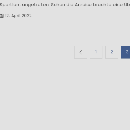
Sportlern angetreten. Schon die Anreise brachte eine Ü
12. April 2022
Seitennummerierun
1
2
3
der
Beiträge