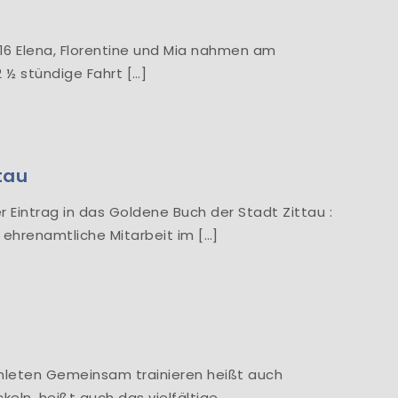
z
U16 Elena, Florentine und Mia nahmen am
 ½ stündige Fahrt […]
tau
r Eintrag in das Goldene Buch der Stadt Zittau :
 ehrenamtliche Mitarbeit im […]
hleten Gemeinsam trainieren heißt auch
eln, heißt auch das vielfältige