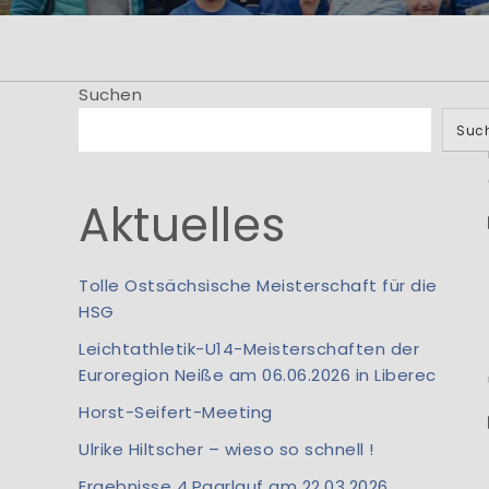
He
... bei der Abtei
Suchen
der 
Suc
Aktuelles
Tolle Ostsächsische Meisterschaft für die
HSG
Leichtathletik-U14-Meisterschaften der
Euroregion Neiße am 06.06.2026 in Liberec
Horst-Seifert-Meeting
Ulrike Hiltscher – wieso so schnell !
Ergebnisse 4.Paarlauf am 22.03.2026