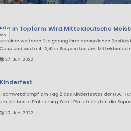
rzlich Willkom
lung Leichtathletik der HSG Turbine Zittau e.V
HSG Turbine Zittau e.V., Abt. Leichtathletik Mar
Mia In Topform Wird Mitteldeutsche Meist
hen
Mit einer weiteren Steigerung ihrer persönlichen Bestlei
Coup und wird mit 12,82m Siegerin bei den Mitteldeutsch
Learn More
27. Juni 2022
Kinderfest
Teamwettkampf am Tag 2 des Kinderfestes der HSG Tur
um die beste Platzierung. Den 1 Platz belegten die Super
20. Juni 2022