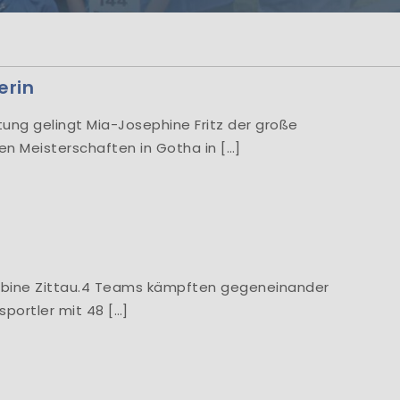
men
.! Information aus
io...
erin
stung gelingt Mia-Josephine Fritz der große
en Meisterschaften in Gotha in […]
bine Zittau.4 Teams kämpften gegeneinander
sportler mit 48 […]