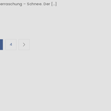
berraschung – Schnee. Der […]
g
4