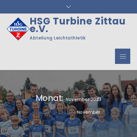
Skip
to
content
HSG Turbine Zittau
e.V.
Abteilung Leichtathletik
Menu
Monat:
November 2023
Home
2023
November