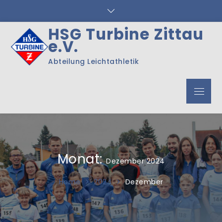
Skip
to
content
HSG Turbine Zittau
e.V.
Abteilung Leichtathletik
Menu
Monat:
Dezember 2024
Home
2024
Dezember