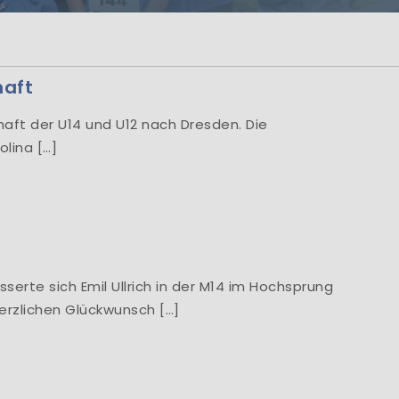
men
.! Information aus
io...
haft
chaft der U14 und U12 nach Dresden. Die
olina […]
erte sich Emil Ullrich in der M14 im Hochsprung
herzlichen Glückwunsch […]