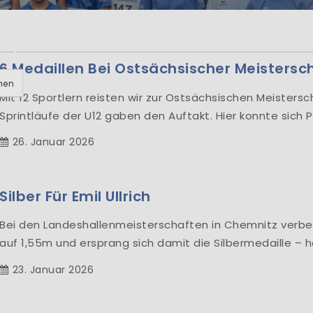
rzlich Willkom
lung Leichtathletik der HSG Turbine Zittau e.V
HSG Turbine Zittau e.V., Abt. Leichtathletik Mar
6 Medaillen Bei Ostsächsischer Meistersc
hen
Mit 12 Sportlern reisten wir zur Ostsächsischen Meisters
Sprintläufe der U12 gaben den Auftakt. Hier konnte sich P
Learn More
26. Januar 2026
Silber Für Emil Ullrich
Bei den Landeshallenmeisterschaften in Chemnitz verbess
auf 1,55m und ersprang sich damit die Silbermedaille – 
23. Januar 2026