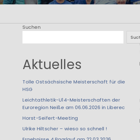
He
... bei der Abtei
Suchen
der 
Suc
Aktuelles
Tolle Ostsächsische Meisterschaft für die
HSG
Leichtathletik-U14-Meisterschaften der
Euroregion Neiße am 06.06.2026 in Liberec
Horst-Seifert-Meeting
Ulrike Hiltscher – wieso so schnell !
Ergebnisse 4.Paarlauf am 22.03.2026