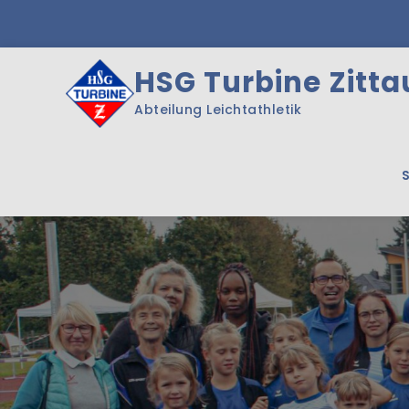
Skip
to
content
HSG Turbine Zittau
Abteilung Leichtathletik