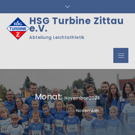
Skip
to
content
HSG Turbine Zittau
e.V.
Abteilung Leichtathletik
Menu
Monat:
November 2024
Home
2024
November