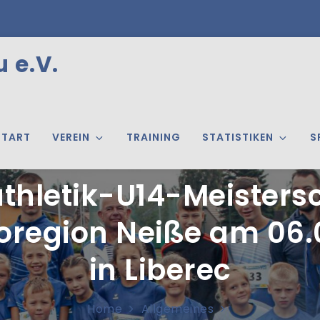
 e.V.
START
VEREIN
TRAINING
STATISTIKEN
S
athletik-U14-Meisters
roregion Neiße am 06.
in Liberec
Home
Allgemeines