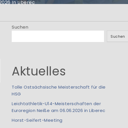
men
2026 In Liberec
.! Information aus
io...
Suchen
Suchen
G
Aktuelles
Tolle Ostsächsische Meisterschaft für die
HSG
Leichtathletik-U14-Meisterschaften der
Euroregion Neiße am 06.06.2026 in Liberec
Horst-Seifert-Meeting