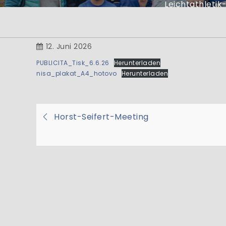
He
Leichtathletik
... bei der Abtei
der 
12. Juni 2026
PUBLICITA_Tisk_6.6.26
Herunterladen
nisa_plakat_A4_hotovo
Herunterladen
Beitragsnavigati
Horst-Seifert-Meeting