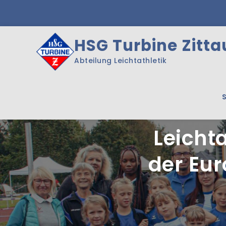
Skip
to
content
HSG Turbine Zittau
Abteilung Leichtathletik
Leicht
der Eu