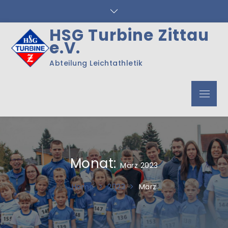
Skip
to
content
HSG Turbine Zittau
e.V.
Abteilung Leichtathletik
Menu
Monat:
März 2023
Home
2023
März