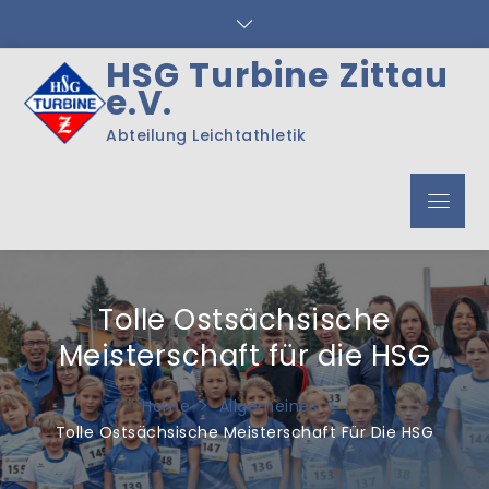
Skip
to
content
HSG Turbine Zittau
e.V.
Abteilung Leichtathletik
Menu
Tolle Ostsächsische
Meisterschaft für die HSG
Home
Allgemeines
Tolle Ostsächsische Meisterschaft Für Die HSG