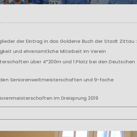
rzlich Willkom
lung Leichtathletik der HSG Turbine Zittau e.V
HSG Turbine Zittau e.V., Abt. Leichtathletik Mar
lieder der Eintrag in das Goldene Buch der Stadt Zittau :
Learn More
gkeit und ehrenamtliche Mitarbeit im Verein
sterschaften über 4*200m und 1.Platz bei den Deutschen
bei den Seniorenweltmeisterschaften und 9-fache
iorenmeisterschaften im Dreisprung 2019