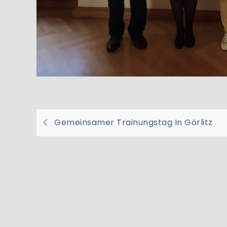
Beitragsnavigati
Gemeinsamer Trainungstag In Görlitz