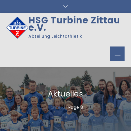
Skip
to
content
HSG Turbine Zittau
e.V.
Abteilung Leichtathletik
Menu
Aktuelles
Home
Page 8