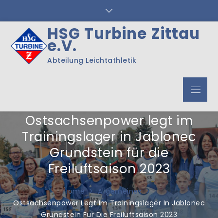
Skip
to
content
HSG Turbine Zittau
e.V.
Abteilung Leichtathletik
Menu
Ostsachsenpower legt im
Trainingslager in Jablonec
Grundstein für die
Freiluftsaison 2023
Home
Allgemeines
Ostsachsenpower Legt Im Trainingslager In Jablonec
Grundstein Für Die Freiluftsaison 2023