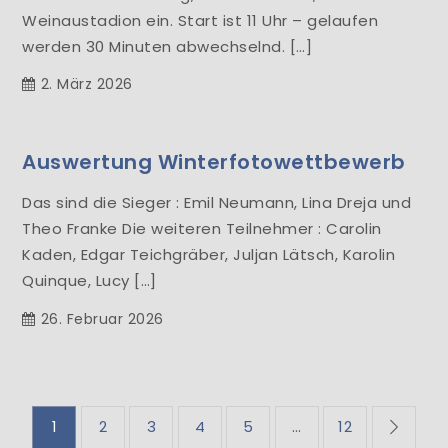
Weinaustadion ein. Start ist 11 Uhr – gelaufen
werden 30 Minuten abwechselnd. […]
2. März 2026
Auswertung Winterfotowettbewerb
Das sind die Sieger : Emil Neumann, Lina Dreja und
Theo Franke Die weiteren Teilnehmer : Carolin
Kaden, Edgar Teichgräber, Juljan Lätsch, Karolin
Quinque, Lucy […]
26. Februar 2026
Seitennummerieru
1
2
3
4
5
…
12