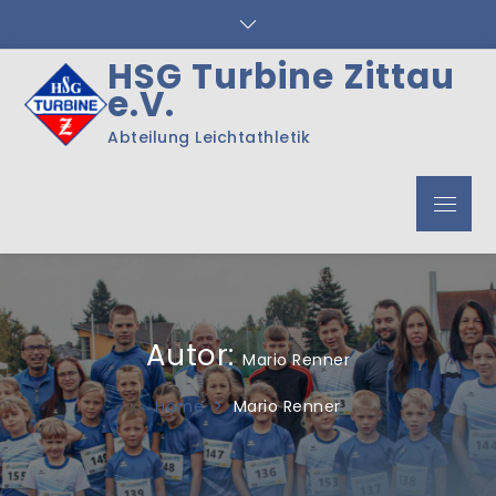
Skip
to
content
HSG Turbine Zittau
e.V.
Abteilung Leichtathletik
Menu
Autor:
Mario Renner
Home
Mario Renner