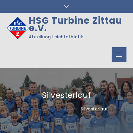
Skip
to
content
HSG Turbine Zittau
e.V.
Abteilung Leichtathletik
Menu
Silvesterlauf
Home
Allgemeines
Silvesterlauf