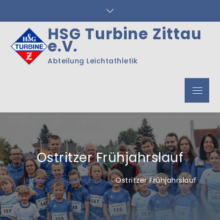
Skip
to
content
HSG Turbine Zittau
e.V.
Abteilung Leichtathletik
Menu
Ostritzer Frühjahrslauf
Home
Allgemeines
Ostritzer Frühjahrslauf