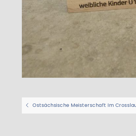
Beitragsnavigati
Ostsächsische Meisterschaft Im Crossla