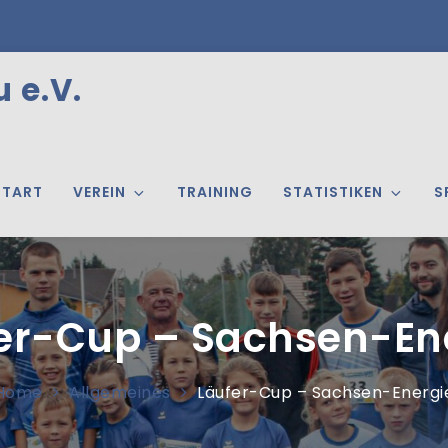
 e.V.
START
VEREIN
TRAINING
STATISTIKEN
S
er-Cup – Sachsen-En
Home
Allgemeines
Läufer-Cup – Sachsen-Energi