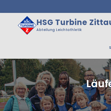
Skip
to
content
HSG Turbine Zittau
Abteilung Leichtathletik
Läuf