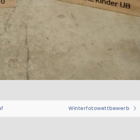
on
uf
Winterfotowettbewerb