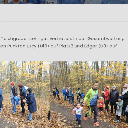
rzlich Willkom
lung Leichtathletik der HSG Turbine Zittau e.V
HSG Turbine Zittau e.V., Abt. Leichtathletik Mar
e Teichgräber sehr gut vertreten. In der Gesamtwertung
en Punkten Lucy (U10) auf Platz2 und Edgar (U8) auf
Learn More