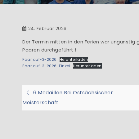
He
... bei der Abtei
der 
24. Februar 2026
Der Termin mitten in den Ferien war ungünstig 
Paaren durchgeführt !
Paarlauf-3-2026
Herunterladen
Paarlauf-3-2026-Einzel
Herunterladen
Beitragsnavigati
6 Medaillen Bei Ostsächsischer
Meisterschaft