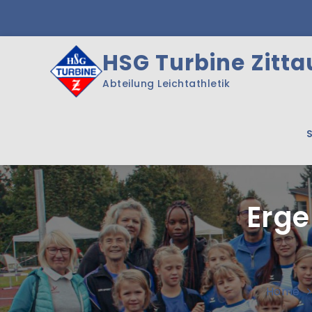
Skip
to
content
HSG Turbine Zittau
Abteilung Leichtathletik
Erge
Home