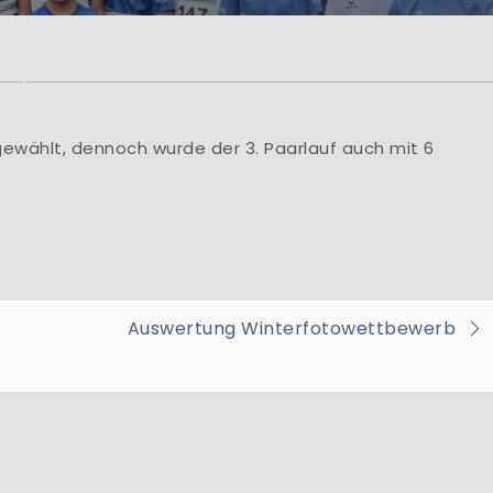
rzlich Willkom
lung Leichtathletik der HSG Turbine Zittau e.V
HSG Turbine Zittau e.V., Abt. Leichtathletik Mar
gewählt, dennoch wurde der 3. Paarlauf auch mit 6
Learn More
on
Auswertung Winterfotowettbewerb