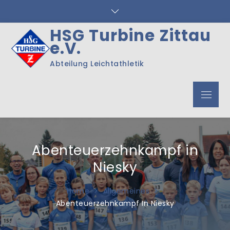
Skip
to
content
HSG Turbine Zittau
e.V.
Abteilung Leichtathletik
Menu
Abenteuerzehnkampf in
Niesky
Home
Allgemeines
Abenteuerzehnkampf In Niesky