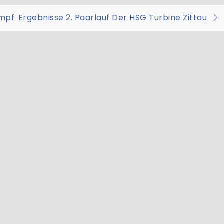
on
ampf
Ergebnisse 2. Paarlauf Der HSG Turbine Zittau