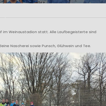
rzlich Willkom
lung Leichtathletik der HSG Turbine Zittau e.V
HSG Turbine Zittau e.V., Abt. Leichtathletik Mar
uf im Weinaustadion statt. Alle Laufbegeisterte sind
Learn More
kleine Nascherei sowie Punsch, Glühwein und Tee.