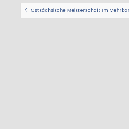
Beitragsnavigati
Ostsächsische Meisterschaft Im Mehrk