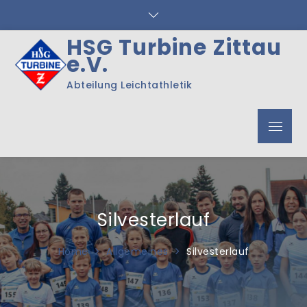
Skip
to
content
HSG Turbine Zittau
e.V.
Abteilung Leichtathletik
Menu
Silvesterlauf
Home
Allgemeines
Silvesterlauf