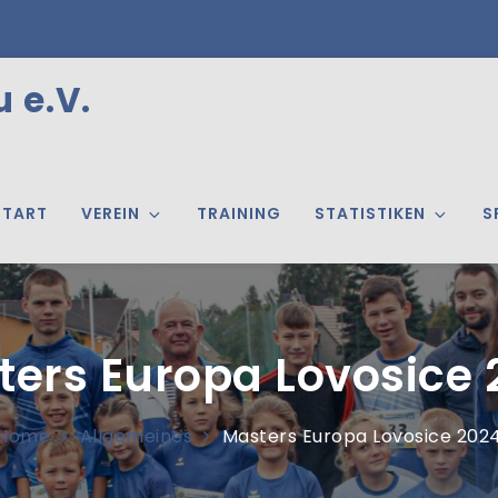
 e.V.
START
VEREIN
TRAINING
STATISTIKEN
S
ters Europa Lovosice 
Home
Allgemeines
Masters Europa Lovosice 202