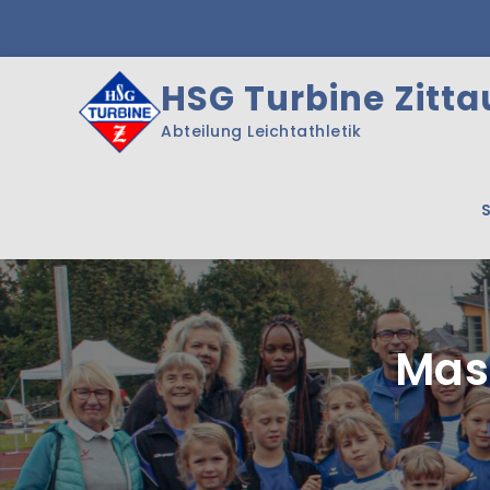
Skip
to
content
HSG Turbine Zittau
Abteilung Leichtathletik
Mas