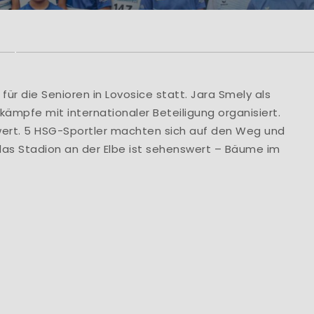
rzlich Willkom
lung Leichtathletik der HSG Turbine Zittau e.V
HSG Turbine Zittau e.V., Abt. Leichtathletik Mar
ür die Senioren in Lovosice statt. Jara Smely als
mpfe mit internationaler Beteiligung organisiert.
Learn More
wert. 5 HSG-Sportler machten sich auf den Weg und
das Stadion an der Elbe ist sehenswert – Bäume im