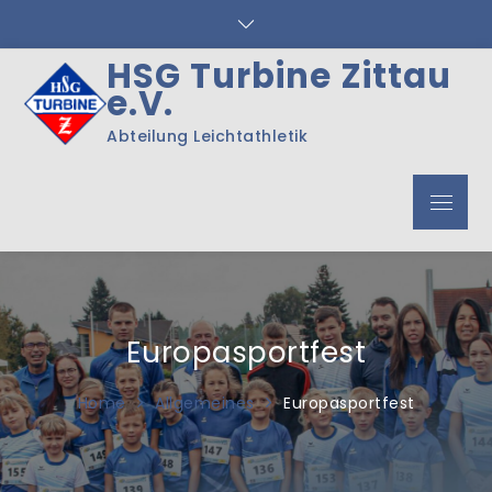
Skip
to
content
HSG Turbine Zittau
e.V.
Abteilung Leichtathletik
Menu
Europasportfest
Home
Allgemeines
Europasportfest